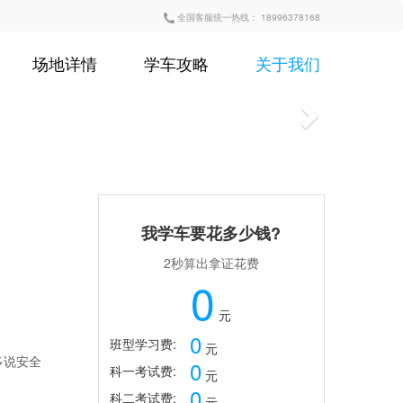
全国客服统一热线： 18996378168
场地详情
学车攻略
关于我们
我学车要花多少钱?
2秒算出拿证花费
0
元
0
班型学习费:
元
多说安全
0
科一考试费:
元
0
科二考试费:
元