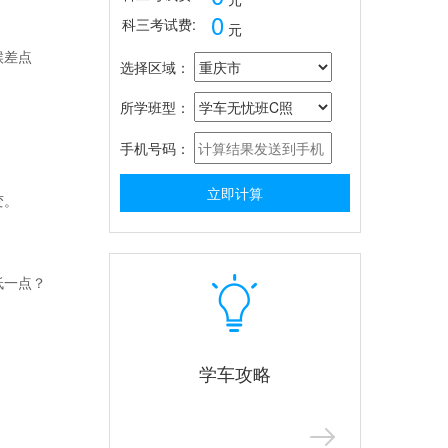
0
科三考试费:
元
候差点
选择区域：
所学班型：
手机号码：
立即计算
变。
低一点？
学车攻略