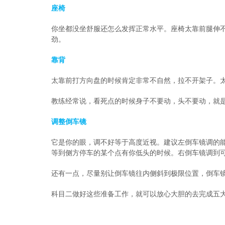
座椅
你坐都没坐舒服还怎么发挥正常水平。座椅太靠前腿伸
劲。
靠背
太靠前打方向盘的时候肯定非常不自然，拉不开架子。
教练经常说，看死点的时候身子不要动，头不要动，就
调整倒车镜
它是你的眼，调不好等于高度近视。建议左倒车镜调的
等到侧方停车的某个点有你低头的时候。右倒车镜调到
还有一点，尽量别让倒车镜往内侧斜到极限位置，倒车
科目二做好这些准备工作，就可以放心大胆的去完成五大