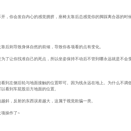
不开，你会发自内心的感觉拥挤，座椅太靠后总感觉你的脚踩离合器的时
太靠后则导致身体自然的前倾，导致你各项看的点有变化。
是为了让你找准自己的死点，所以坐姿保持不动后不管到哪永远就是不会
能看到左侧后轮与地面接触的位置即可。因为线永远在地上。为什么不调
可以看到车屁股后方地面的位置。
镜越斜，反射的东西误差越大，这属于视觉欺骗一类。
项操作了~